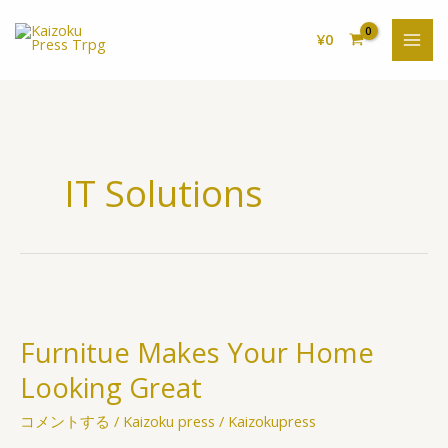
内
容
¥
0
を
ス
キ
ッ
プ
IT Solutions
Furnitue
Makes
Furnitue Makes Your Home
Your
Home
Looking Great
Looking
Great
コメントする
/
Kaizoku press
/
Kaizokupress