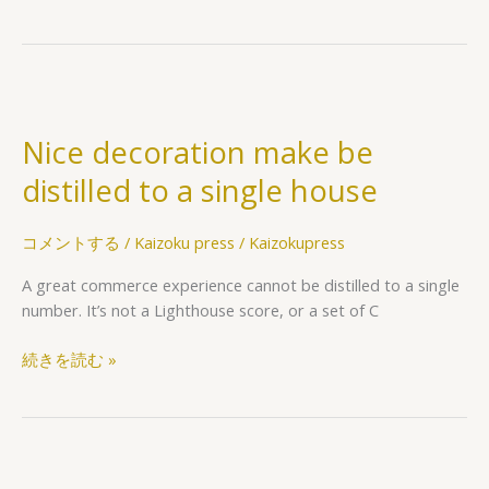
Nice
decoration
Nice decoration make be
make
be
distilled to a single house
distilled
to
コメントする
/
Kaizoku press
/
Kaizokupress
a
single
A great commerce experience cannot be distilled to a single
house
number. It’s not a Lighthouse score, or a set of C
続きを読む »
Fresh