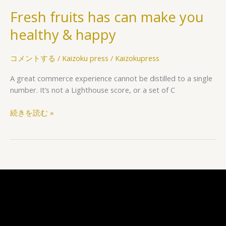
fruits
Fresh fruits has can make you
has
can
healthy & happy
make
you
コメントする
/
Kaizoku press
/
Kaizokupress
healthy
&
A great commerce experience cannot be distilled to a single
happy
number. It’s not a Lighthouse score, or a set of C
続きを読む »