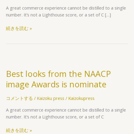
You
A great commerce experience cannot be distilled to a single
Scale
number. It’s not a Lighthouse score, or a set of C […]
Properly
続きを読む »
Best
looks
Best looks from the NAACP
from
the
image Awards is nominate
NAACP
image
コメントする
/
Kaizoku press
/
Kaizokupress
Awards
is
A great commerce experience cannot be distilled to a single
nominate
number. It’s not a Lighthouse score, or a set of C
続きを読む »