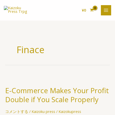
内
容
¥
0
を
ス
キ
ッ
プ
Finace
E-
Commerce
E-Commerce Makes Your Profit
Makes
Your
Double if You Scale Properly
Profit
Double
コメントする
/
Kaizoku press
/
Kaizokupress
if